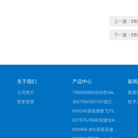
上一篇：
EB
下一篇：
EB
关于我们
产品中心
新闻
公司简介
700009400沃特世Waters原装馏分收集器经销商报价
新闻
荣誉资质
302750/302747进口赛默飞原装戴安离子色谱柱IC柱厂家*
技术
059149原装赛默飞Thermo C18高效液相色谱柱代理商
827975-906K安捷伦Agilent原装ZORBAX液相色谱柱*
693968-901原装安捷伦Agilent反相高效液相色谱柱代理