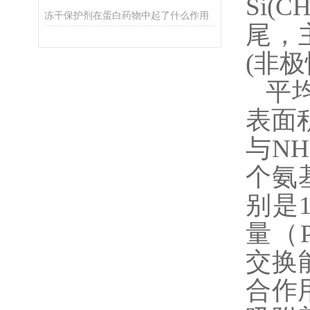
Si(
冻干保护剂在蛋白药物中起了什么作用
尾，
(非
平
表面积
与
N
个氨
别是
量（P
交换
合作