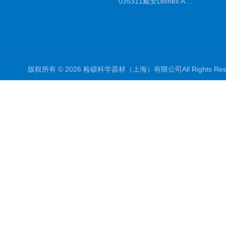
035311戴安Dionex AS4分析柱阴离子交换色谱柱厂家
版权所有 © 2026 检硕科学器材（上海）有限公司All Rights R