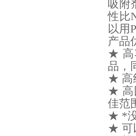
吸附剂
性比
以用
产品
★ 
品，
★ 
★ 高
佳范
★ 
★ 可