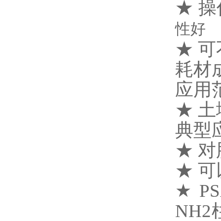
★ 
性好
★ 
耗材
应用
★ 
典型
★ 
★ 
★ P
NH