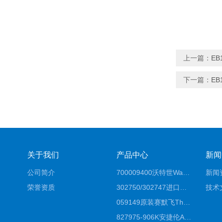
上一篇：
EB
下一篇：
E
关于我们
产品中心
新闻
公司简介
700009400沃特世Waters原装馏分收集器经销商报价
新闻
荣誉资质
302750/302747进口赛默飞原装戴安离子色谱柱IC柱厂家*
技术
059149原装赛默飞Thermo C18高效液相色谱柱代理商
827975-906K安捷伦Agilent原装ZORBAX液相色谱柱*