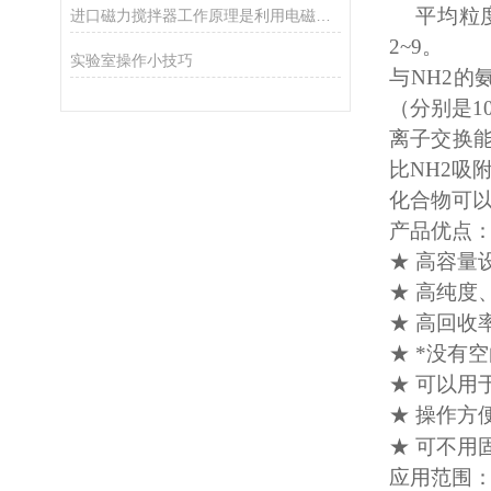
平均粒
进口磁力搅拌器工作原理是利用电磁感应原理
2~9。
实验室操作小技巧
与
NH2
（分别是10
离子交换
比NH2吸
化合物可以
产品优点
★ 高容
★ 高纯度
★ 高回收率
★ *没有
★ 可以用于
★ 操作方
★ 可不用
应用范围