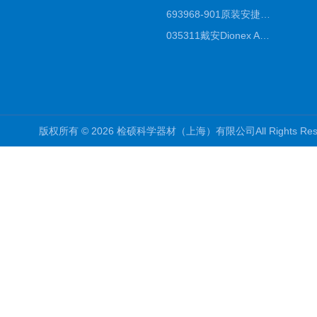
693968-901原装安捷伦Agilent反相高效液相色谱柱代理
035311戴安Dionex AS4分析柱阴离子交换色谱柱厂家
版权所有 © 2026 检硕科学器材（上海）有限公司All Rights R