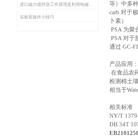
等）中多
进口磁力搅拌器工作原理是利用电磁感应原理
carb 
实验室操作小技巧
卜素）
PSA 为
PSA 
通过
GC-
产品应用
在食品农
检测棉土
相当于
Wat
相关标准
NY/T 1
DB 34
EB210125