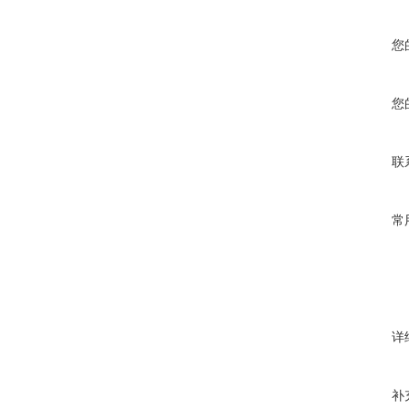
您
您
联
常
详
补