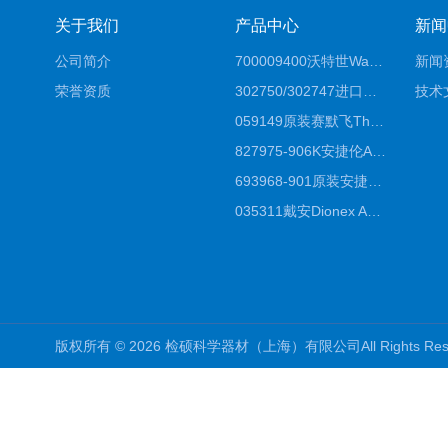
关于我们
产品中心
新闻
公司简介
700009400沃特世Waters原装馏分收集器经销商报价
新闻
荣誉资质
302750/302747进口赛默飞原装戴安离子色谱柱IC柱厂家*
技术
059149原装赛默飞Thermo C18高效液相色谱柱代理商
827975-906K安捷伦Agilent原装ZORBAX液相色谱柱*
693968-901原装安捷伦Agilent反相高效液相色谱柱代理
035311戴安Dionex AS4分析柱阴离子交换色谱柱厂家
版权所有 © 2026 检硕科学器材（上海）有限公司All Rights R