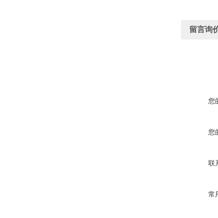
留言询
您
您
联
常