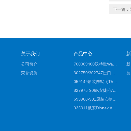
下一篇：
关于我们
产品中心
新
公司简介
700009400沃特世Waters原装馏分收集器经销商报价
新
荣誉资质
302750/302747进口赛默飞原装戴安离子色谱柱IC柱厂家*
技
059149原装赛默飞Thermo C18高效液相色谱柱代理商
827975-906K安捷伦Agilent原装ZORBAX液相色谱柱*
693968-901原装安捷伦Agilent反相高效液相色谱柱代理
035311戴安Dionex AS4分析柱阴离子交换色谱柱厂家