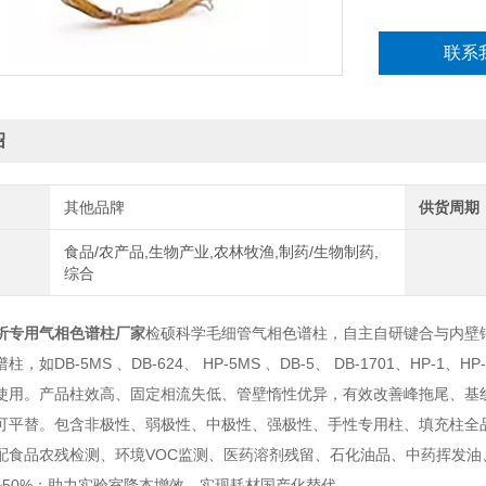
联系
绍
其他品牌
供货周期
食品/农产品,生物产业,农林牧渔,制药/生物制药,
综合
析专用气相色谱柱厂家
检硕科学毛细管气相色谱柱，自主自研键合与内壁
，如DB-5MS 、DB-624、 HP-5MS 、DB-5、 DB-1701、HP-
使用。产品柱效高、固定相流失低、管壁惰性优异，有效改善峰拖尾、基
平替。包含非极性、弱极性、中极性、强极性、手性专用柱、填充柱全品类，规格齐
配食品农残检测、环境VOC监测、医药溶剂残留、石化油品、中药挥发
%~50%；助力实验室降本增效、实现耗材国产化替代。