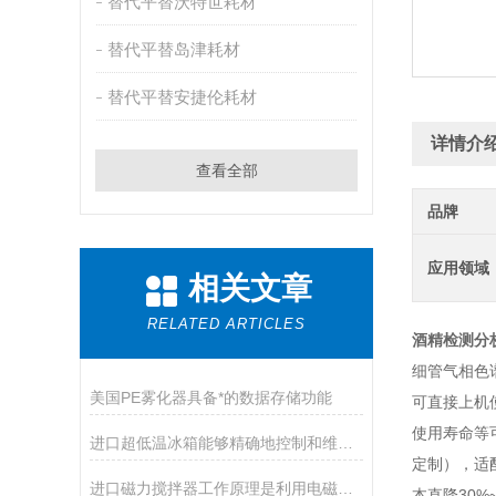
替代平替沃特世耗材
替代平替岛津耗材
替代平替安捷伦耗材
详情介
查看全部
品牌
应用领域
相关文章
RELATED ARTICLES
酒精检测分
细管气相色谱柱
美国PE雾化器具备*的数据存储功能
可直接上机
使用寿命等可
进口超低温冰箱能够精确地控制和维持所需的温度
定制），适
进口磁力搅拌器工作原理是利用电磁感应原理
本直降30