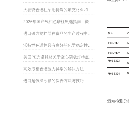
大赛璐色谱柱采用特殊的填充材料和设计
2026年国产气相色谱柱甄选指南：聚焦检硕科学器材核心优势与供应链服务
进口磁力搅拌器在食品的生产过程中的作用
货号
JS0
9-5321
J
沃特世色谱柱具有良好的化学稳定性和耐久性
JS0
9-5322
J
美国PE光谱耗材关于空心阴极灯特点和优势
JS0
9-5323
J
高效液相色谱压力异常的解决方法
J
JS0
9-5324
进口超低温冰箱的保养方法与技巧
酒精检测分