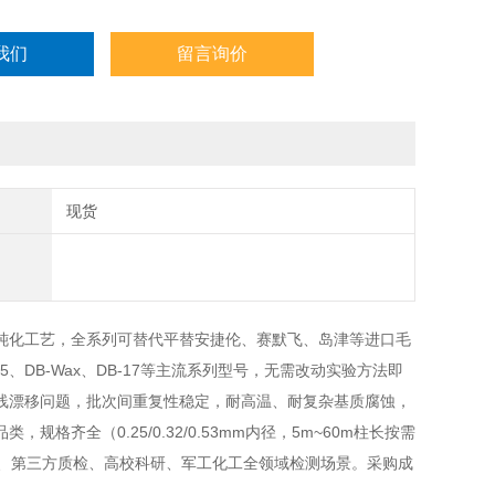
我们
留言询价
现货
钝化工艺，全系列可替代平替安捷伦、赛默飞、岛津等进口毛
1、HP-5、DB-Wax、DB-17等主流系列型号，无需改动实验方法即
线漂移问题，批次间重复性稳定，耐高温、耐复杂基质腐蚀，
全（0.25/0.32/0.53mm内径，5m~60m柱长按需
油、第三方质检、高校科研、军工化工全领域检测场景。采购成