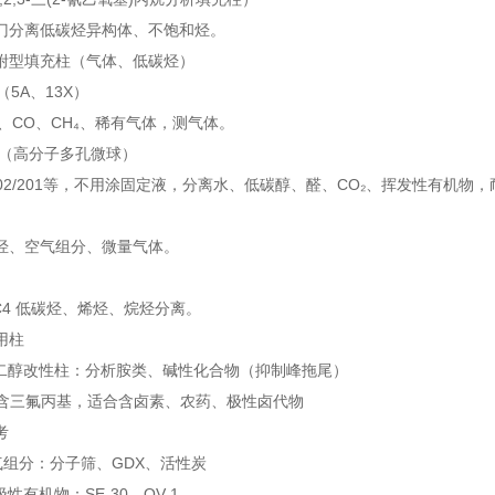
门分离低碳烃异构体、不饱和烃。
附型填充柱（气体、低碳烃）
（5A、13X）
₂、CO、CH₄、稀有气体，测气体。
系列（高分子多孔微球）
1/102/201等，不用涂固定液，分离水、低碳醇、醛、CO₂、挥发性有机物
烃、空气组分、微量气体。
C4 低碳烃、烯烃、烷烃分离。
用柱
聚乙二醇改性柱：分析胺类、碱性化合物（抑制峰拖尾）
10：含三氟丙基，适合含卤素、农药、极性卤代物
考
气组分：分子筛、GDX、活性炭
极性有机物：SE-30、OV-1