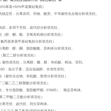
7（50%苯基+50%甲基聚硅氧烷）
热稳定性，分离农药、药物、酯类、中等极性化合物分析填充柱。
氧烷，多用于芳烃、卤代烃分析填充柱。
柱（醇、酮、酯、含氧有机物分析填充柱）
225（氰丙基苯基甲基硅氧烷分析填充柱）
分离醇、醛、酮、脂肪酸酯、异构体分析填充柱。
系列（聚乙二醇分析填充柱）
20M：极性填充柱，分离醇、醚、醛、有机酸、精油、溶剂。
400/600：低分子量，适合低碳醇、水溶性溶剂。
柱（极性化合物、有机酸、胺类分析填充柱）
S（丁二酸二乙二醇聚酯分析填充柱）
柱，专分脂肪酸、脂肪酸甲酯（FAME）、顺反异构体。
（邻苯二甲酸二壬酯分析填充柱）
分离芳烃、卤代烃、同分异构体。
（1,2,3-三(2-氰乙氧基)丙烷分析填充柱）