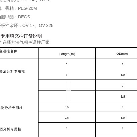
酯、香精：PEG-20M
油脂甲酯：DEGS
极性杂环：OV-17、OV-225
专用填充柱订货说明
的选择方法气相色谱柱厂家
色谱柱名称
Length
(m)
OD(mm)
5
3
器油分析专用柱
1/8
5
3
1/8
系物分析专用柱
3
.
5
3
1/8
3
.
5
酒分析专用柱
2
3