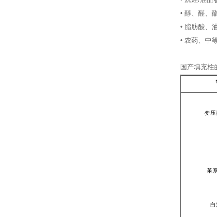
• 醇、醛、
• 脂肪酸、
• 农药、中等
国产填充柱
变压
苯
白