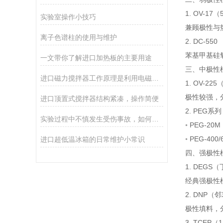
1. OV-1
实验室操作小技巧
兼顾极性与
离子色谱柱的使用与维护
2. DC-550
苯基甲基硅
一文带你了解进口加热板的主要用途
三、中极性
进口磁力搅拌器工作原理是利用电磁感应原理
1. OV-
极性较强，
进口顶置式搅拌器结构紧凑，操作简便
2. PEG
实验过程中不慎发生受伤事故，如何急救
◦ PEG-
◦ PEG-
进口超低温冰箱的日常维护小常识
四、强极性
1. DEG
经典强极性
2. DNP
极性填料，
3. TCEP