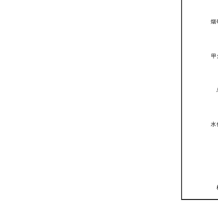
烟
甲
水