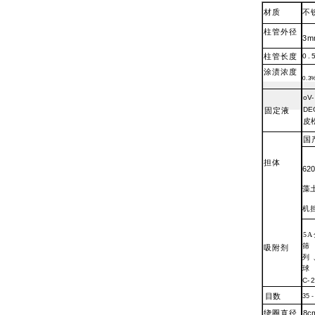
材质
不
柱管外径
3
m
柱管长度
0
.
涂渍浓度
0
.
3
oV
-
DE
固定液
皮
国
担体
620
藻
机
5
吸附剂
列
C-
2
目数
35
-
绕圈直径
8
c