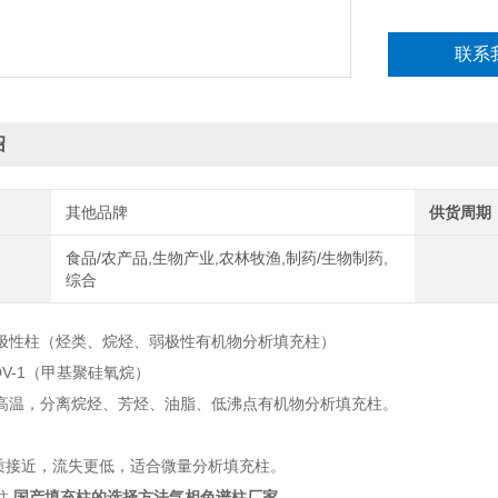
联系
绍
其他品牌
供货周期
食品/农产品,生物产业,农林牧渔,制药/生物制药,
综合
极性柱（烃类、烷烃、弱极性有机物分析填充柱）
 / OV-1（甲基聚硅氧烷）
高温，分离烷烃、芳烃、油脂、低沸点有机物分析填充柱。
0性质接近，流失更低，适合微量分析填充柱。
柱
国产填充柱的选择方法气相色谱柱厂家