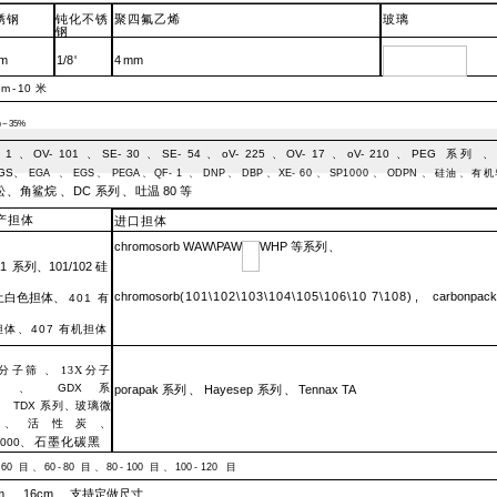
锈钢
钝化不锈
聚四氟乙烯
玻璃
钢
m
1/8
'
4
mm
5m
-
10
米
%
~
35%
1
、
OV
-
101
、
SE
-
30
、
SE
-
54
、
oV
-
225
、
OV
-
17
、
oV
-
210
、
PEG
系列
GS
、
EGA
、
EGS
、
PEGA
、
QF
-
1
、
DNP
、
DBP
、
XE
-
60
、
SP
1000
、
ODPN
、
硅油
、
有机
松
、
角鲨烷
、
DC
系列
、
吐温
80
等
产担体
进口担体
chromosorb
WAW
\
PAW
WHP
等系列
、
1
系列、
101/102
硅
chromosorb
(101\102\103\104\105\106\10
7\108)
,
carbonpack
土白色担体、
401
有
担体
、
407
有机担体
A分子筛
、
13X分子
筛
、
GDX
系
porapak
系列
、
Hayesep
系列
、
Tennax
TA
、
TDX
系列、玻璃微
球、活性炭、
石墨化碳黑
000
、
60
目
、
60
-
80
目
、
80
-
100
目
、
100
-
120
目
m
、
16
cm
、
支持定做尺寸