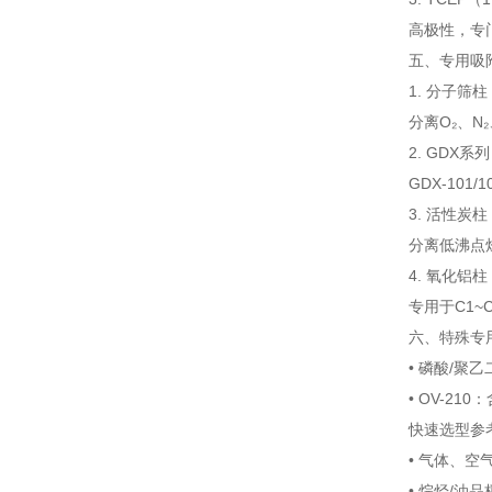
高极性，专
五、专用吸
1. 分子筛柱
分离O₂、N
2. GDX
GDX-10
3. 活性炭柱
分离低沸点
4. 氧化铝柱
专用于C1~
六、特殊专
• 磷酸/
• OV-2
快速选型参
• 气体、空
• 烷烃/油品