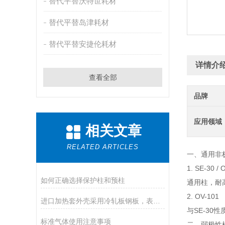
替代平替沃特世耗材
替代平替岛津耗材
替代平替安捷伦耗材
详情介
查看全部
品牌
应用领域
相关文章
RELATED ARTICLES
一、通用非
1. SE-30
如何正确选择保护柱和预柱
通用柱，耐
2. OV-101
进口加热套外壳采用冷轧板钢板，表面静电喷塑工艺处理制成
与SE-3
标准气体使用注意事项
二、弱极性